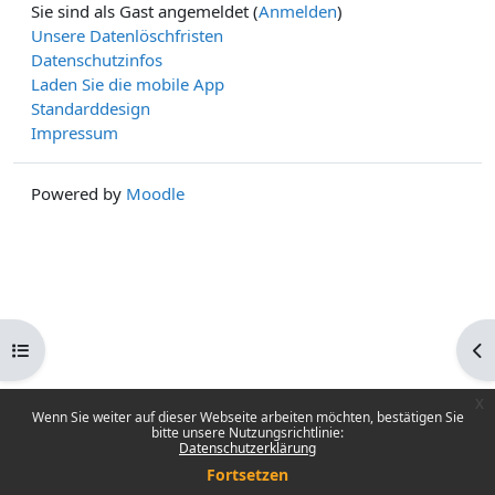
Sie sind als Gast angemeldet (
Anmelden
)
Unsere Datenlöschfristen
Datenschutzinfos
Laden Sie die mobile App
Standarddesign
Impressum
Powered by
Moodle
Kursindex öffnen
Blo
x
Wenn Sie weiter auf dieser Webseite arbeiten möchten, bestätigen Sie
bitte unsere Nutzungsrichtlinie:
Datenschutzerklärung
Fortsetzen