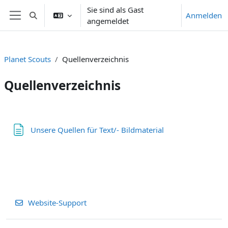
Zum Hauptinhalt
Sie sind als Gast
Anmelden
Sucheingabe umschalten
angemeldet
Website-Übersicht
Planet Scouts
Quellenverzeichnis
Quellenverzeichnis
Abschnittsübersicht
Textseite
Unsere Quellen für Text/- Bildmaterial
Website-Support