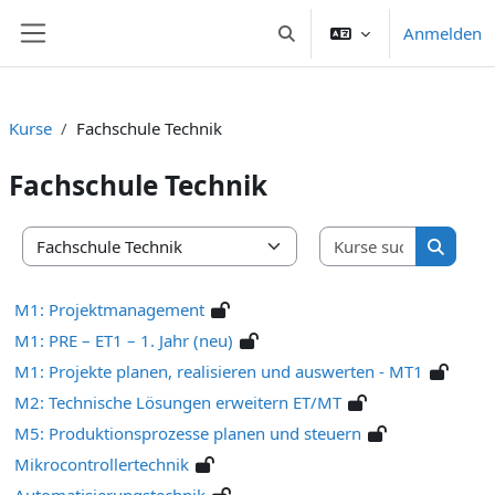
Zum Hauptinhalt
Anmelden
Sucheingabe umschalten
Website-Übersicht
Kurse
Fachschule Technik
Fachschule Technik
Kurse suc
Kursbereiche
Kurse s
M1: Projektmanagement
M1: PRE – ET1 – 1. Jahr (neu)
M1: Projekte planen, realisieren und auswerten - MT1
M2: Technische Lösungen erweitern ET/MT
M5: Produktionsprozesse planen und steuern
Mikrocontrollertechnik
Automatisierungstechnik