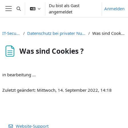
Zum Hauptinhalt
Du bist als Gast
Anmelden
Sucheingabe umschalten
angemeldet
Website-Übersicht
IT-Security
Datenschutz bei privater Nutzung
Was sind Cookies ?
Was sind Cookies ?
Abschlussbedingungen
in bearbeitung ...
Zuletzt geändert: Mittwoch, 14. September 2022, 14:18
Website-Support