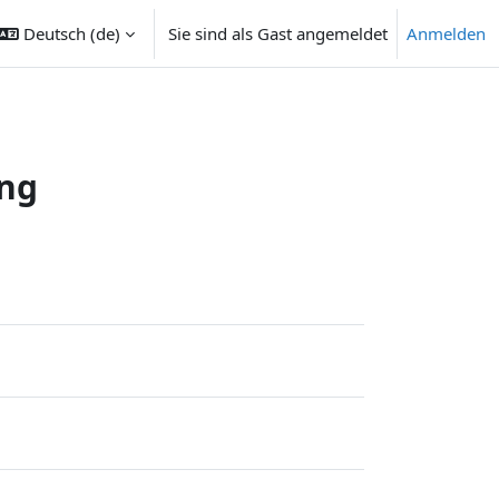
Deutsch ‎(de)‎
Sie sind als Gast angemeldet
Anmelden
ngabe umschalten
ung