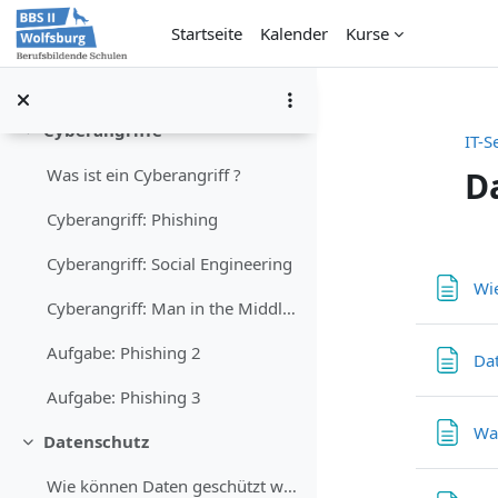
Zum Hauptinhalt
Startseite
Kalender
Kurse
Datenschutz im Unternehmen
Aufgabe: Datenschutz-Text ergänzen
Cyberangriffe
Einklappen
IT-S
D
Was ist ein Cyberangriff ?
Cyberangriff: Phishing
Absch
Cyberangriff: Social Engineering
Wie
Cyberangriff: Man in the Middle Angriffe
Aufgabe: Phishing 2
Da
Aufgabe: Phishing 3
Was
Datenschutz
Einklappen
Wie können Daten geschützt werden ?