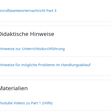
Textseite
Anrufbeantworternachricht Part 3
Didaktische Hinweise
ppen
Textseite
Hinweise zur Unterrichtsdurchführung
Textseite
Hinweise für mögliche Probleme im Handlungsablauf
Materialien
ppen
Textseite
Youtube Videos zu Part 1 (Hilfe)