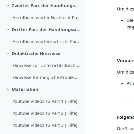
Zweiter Part der Handlungssituation
Einklappen
Um diese
Anrufbeantworter Nachricht Part 2
Die
ein
Dritter Part der Handlungssituation
Einklappen
Anrufbeantworternachricht Part 3
Didaktische Hinweise
Einklappen
Voraus
Hinweise zur Unterrichtsdurchführung
Um dies
Hinweise für mögliche Probleme im Handlungsablauf
PC 
Materialien
Einklappen
Youtube Videos zu Part 1 (Hilfe)
Youtube Videos zu Part 2 (Hilfe)
Folgen
Youtube Videos zu Part 3 (Hilfe)
Die Schü