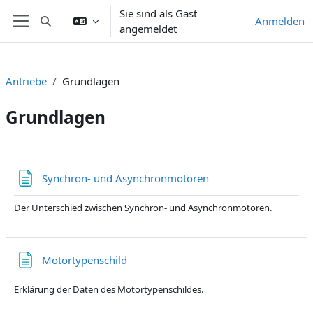
Zum Hauptinhalt
Sie sind als Gast
Anmelden
Sucheingabe umschalten
angemeldet
Website-Übersicht
Antriebe
Grundlagen
Grundlagen
Abschnittsübersicht
Textseite
Synchron- und Asynchronmotoren
Der Unterschied zwischen Synchron- und Asynchronmotoren.
Textseite
Motortypenschild
Erklärung der Daten des Motortypenschildes.