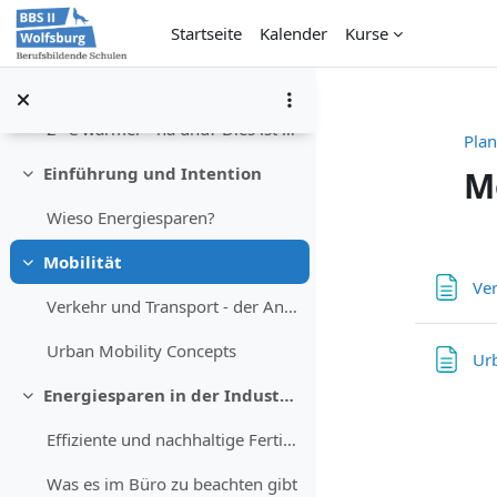
Zum Hauptinhalt
Startseite
Kalender
Kurse
Allgemeines
Einklappen
2° C wärmer - na und? Dies ist ein super Video zu...
Plan
Einführung und Intention
M
Einklappen
Wieso Energiesparen?
Absch
Mobilität
Einklappen
Ver
Verkehr und Transport - der Antrieb der Gesellschaft
Urban Mobility Concepts
Ur
Energiesparen in der Industrie
Einklappen
Effiziente und nachhaltige Fertigung
Was es im Büro zu beachten gibt