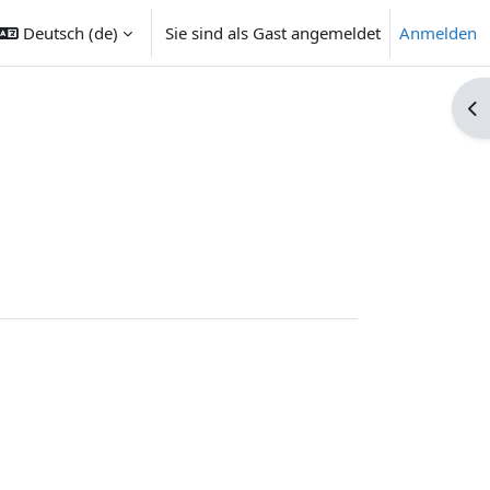
Deutsch ‎(de)‎
Sie sind als Gast angemeldet
Anmelden
ngabe umschalten
Blo