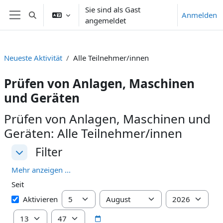
Zum Hauptinhalt
Sie sind als Gast
Anmelden
Sucheingabe umschalten
angemeldet
Website-Übersicht
Neueste Aktivität
Alle Teilnehmer/innen
Prüfen von Anlagen, Maschinen
und Geräten
Prüfen von Anlagen, Maschinen und
Geräten: Alle Teilnehmer/innen
Filter
Filter
Filter
Mehr anzeigen ...
Seit
Seit
Tag
Monat
Jahr
Aktivieren
Stunde
Minute