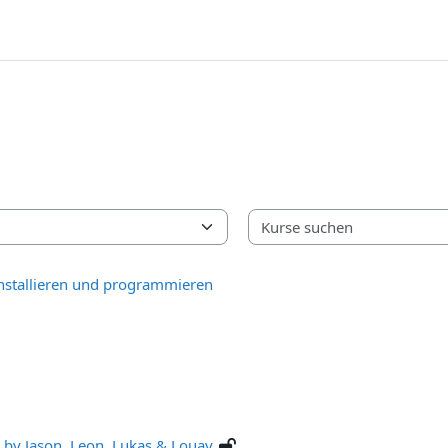
nstallieren und programmieren
r by Jason, Leon, Lukas & Louay