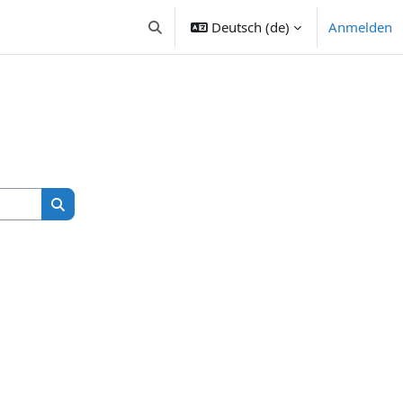
Deutsch ‎(de)‎
Anmelden
Sucheingabe umschalten
Kurse suchen
Kurse suchen