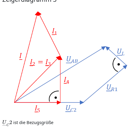
U
―
C
2
ist die Bezugsgröße
I
―
5
U
―
C
2