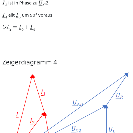
ist in Phase zu
I
―
4
I
―
5
eilt
um 90° voraus
O
I
―
2
=
I
―
5
+
I
―
4
Zeigerdiagramm 4