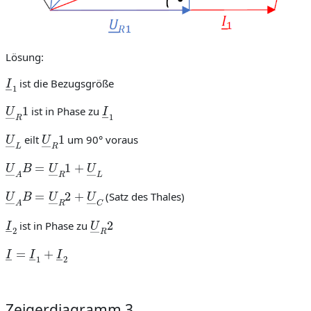
Lösung:
I
―
1
ist die Bezugsgröße
U
―
R
1
I
―
1
ist in Phase zu
U
―
L
U
―
R
1
eilt
um 90° voraus
U
―
A
B
=
U
―
R
1
+
U
―
L
U
―
A
B
=
U
―
R
2
+
U
―
C
(Satz des Thales)
I
―
2
U
―
R
2
ist in Phase zu
I
―
=
I
―
1
+
I
―
2
Zeigerdiagramm 3