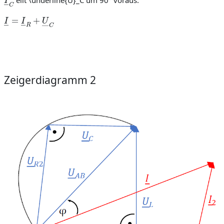
eilt \underline{U}_C um 90° voraus.
I
―
=
I
―
R
+
U
―
C
Zeigerdiagramm 2