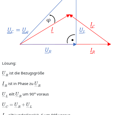
Lösung:
U
―
R
ist die Bezugsgröße
I
―
R
U
―
R
ist in Phase zu
U
―
L
U
―
R
eilt
um 90° voraus
U
―
C
=
U
―
R
+
U
―
L
I
―
C