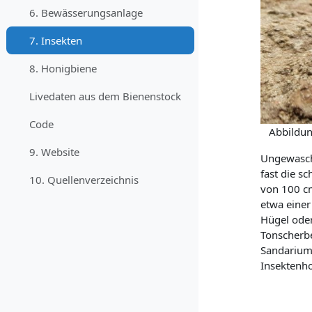
6. Bewässerungsanlage
7. Insekten
8. Honigbiene
Livedaten aus dem Bienenstock
Code
Abbildung:
9. Website
Ungewasch
fast die s
10. Quellenverzeichnis
von 100 c
etwa einer
Hügel oder
Tonscherbe
Sandarium 
Insektenho