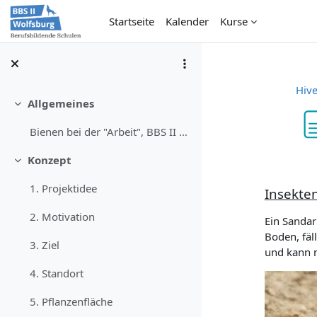
Zum Hauptinhalt
Startseite
Kalender
Kurse
Hiv
Allgemeines
Einklappen
Bienen bei der "Arbeit", BBS II WolfsburgDieser Ku...
Abschlu
Konzept
Einklappen
1. Projektidee
Insekte
2. Motivation
Ein Sandar
Boden, fäl
3. Ziel
und kann m
4. Standort
5. Pflanzenfläche