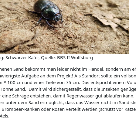
 Schwarzer Käfer, Quelle: BBS II Wolfsburg
enen Sand bekommt man leider nicht im Handel, sondern am ehe
chwierigste Aufgabe an dem Projekt! Als Standort sollte ein volls
m * 100 cm und einer Tiefe von 75 cm. Das entspricht einem Vo
 Tonne Sand. Damit wird sichergestellt, dass die Insekten genügen
 eine Schräge entstehen, damit Regenwasser gut ablaufen kann. 
n unter dem Sand ermöglicht, dass das Wasser nicht im Sand st
Brombeer-Ranken oder Rosen verteilt werden (schützt vor Katze
tels.