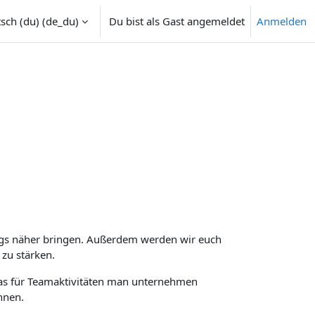
sch (du) ‎(de_du)‎
Du bist als Gast angemeldet
Anmelden
mschalten
ngs näher bringen. Außerdem werden wir euch
zu stärken.
was für Teamaktivitäten man unternehmen
nnen.