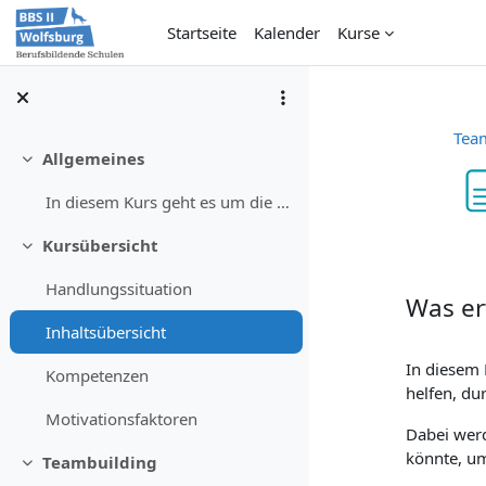
Zum Hauptinhalt
Startseite
Kalender
Kurse
Tea
Allgemeines
Einklappen
In diesem Kurs geht es um die erfolgreiche Zusamme...
Abschlu
Kursübersicht
Einklappen
Handlungssituation
Was er
Inhaltsübersicht
In diesem
Kompetenzen
helfen, d
Motivationsfaktoren
Dabei werd
könnte, um
Teambuilding
Einklappen