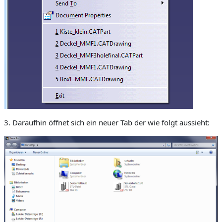
3. Daraufhin öffnet sich ein neuer Tab der wie folgt aussieht: