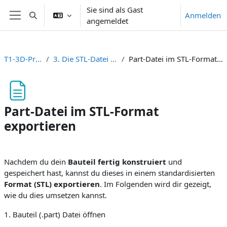
Zum Hauptinhalt
Sie sind als Gast
Anmelden
Sucheingabe umschalten
angemeldet
Website-Übersicht
T1-3D-Printing
3. Die STL-Datei erzeugen
Part-Datei im STL-Format exportieren
Part-Datei im STL-Format
exportieren
Abschlussbedingungen
Nachdem du dein
Bauteil fertig konstruiert
und
gespeichert hast, kannst du dieses in einem standardisierten
Format (STL) exportieren
. Im Folgenden wird dir gezeigt,
wie du dies umsetzen kannst.
1. Bauteil (.part) Datei öffnen