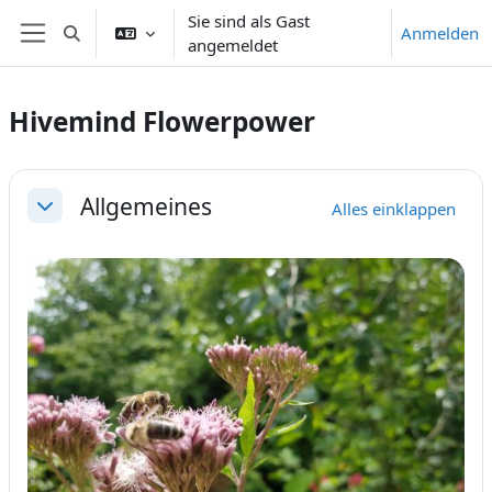
Zum Hauptinhalt
Sie sind als Gast
Anmelden
Sucheingabe umschalten
angemeldet
Website-Übersicht
Hivemind Flowerpower
Abschnittsübersicht
Allgemeines
Alles einklappen
Einklappen