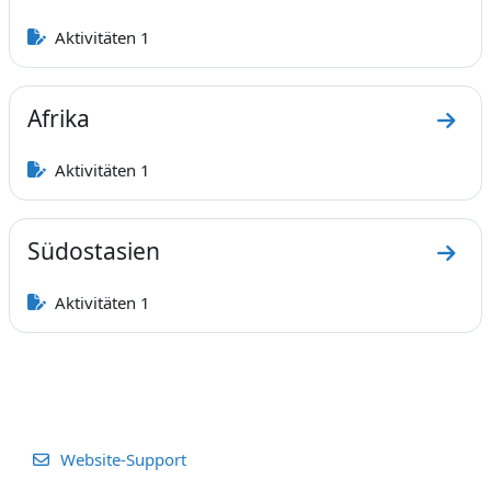
Zum 
Aktivitäten 1
Afrika
Zum A
Aktivitäten 1
Südostasien
Zum A
Aktivitäten 1
Website-Support