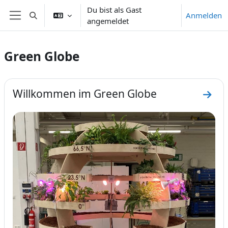
Zum Hauptinhalt
Du bist als Gast
Anmelden
Sucheingabe umschalten
angemeldet
Website-Übersicht
Green Globe
Abschnittsübersicht
Willkommen im Green Globe
Zum 