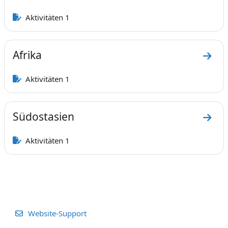
Zum 
Aktivitäten 1
Afrika
Zum A
Aktivitäten 1
Südostasien
Zum A
Aktivitäten 1
Website-Support