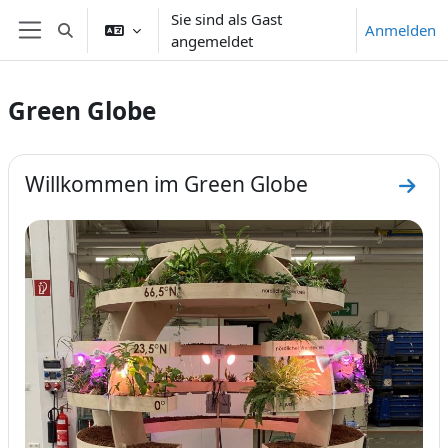
Zum Hauptinhalt
Sie sind als Gast
Anmelden
Sucheingabe umschalten
angemeldet
Website-Übersicht
Green Globe
Abschnittsübersicht
Willkommen im Green Globe
Zum 