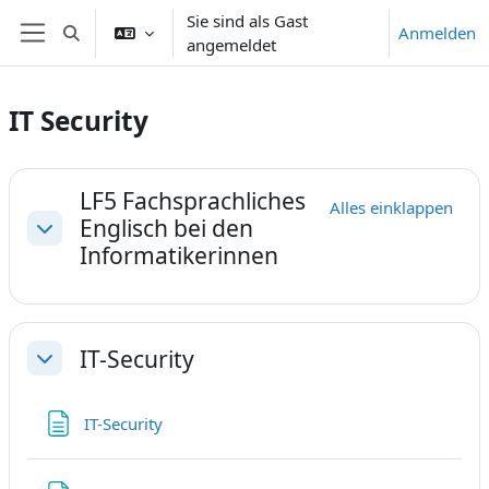
Zum Hauptinhalt
Sie sind als Gast
Anmelden
Sucheingabe umschalten
angemeldet
Website-Übersicht
IT Security
Abschnittsübersicht
LF5 Fachsprachliches
Alles einklappen
Englisch bei den
Einklappen
Informatikerinnen
IT-Security
Einklappen
Textseite
IT-Security