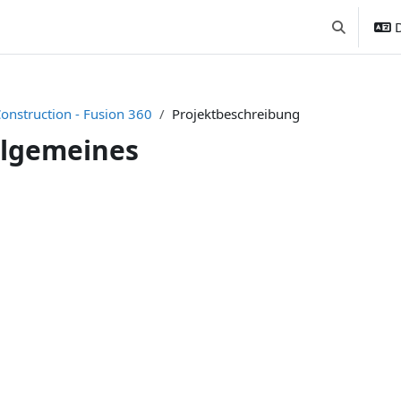
D
Sucheingab
onstruction - Fusion 360
Projektbeschreibung
llgemeines
nittsübersicht