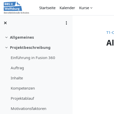
Zum Hauptinhalt
Startseite
Kalender
Kurse
T1-C
Allgemeines
Einklappen
A
Projektbeschreibung
Einklappen
Absch
Einführung in Fusion 360
Auftrag
Inhalte
Kompetenzen
Projektablauf
Motivationsfaktoren