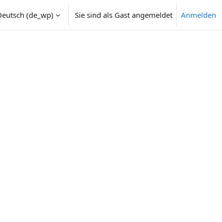
eutsch ‎(de_wp)‎
Sie sind als Gast angemeldet
Anmelden
e umschalten