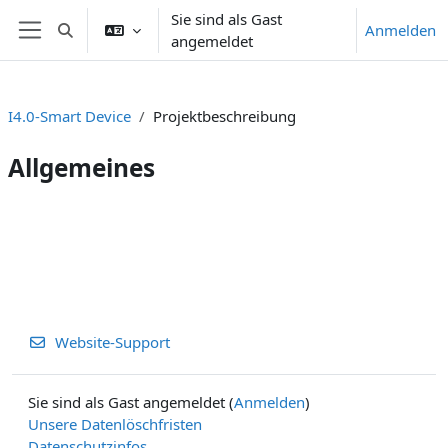
Zum Hauptinhalt
Sie sind als Gast
Anmelden
Sucheingabe umschalten
angemeldet
Website-Übersicht
I4.0-Smart Device
Projektbeschreibung
Allgemeines
Abschnittsübersicht
Website-Support
Sie sind als Gast angemeldet (
Anmelden
)
Unsere Datenlöschfristen
Datenschutzinfos