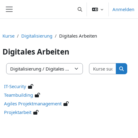
Zum Hauptinhalt
Anmelden
Sucheingabe umschalten
Website-Übersicht
Kurse
Digitalisierung
Digitales Arbeiten
Digitales Arbeiten
Kurse suc
Kursbereiche
Kurse s
IT-Security
Teambuilding
Agiles Projektmanagement
Projektarbeit